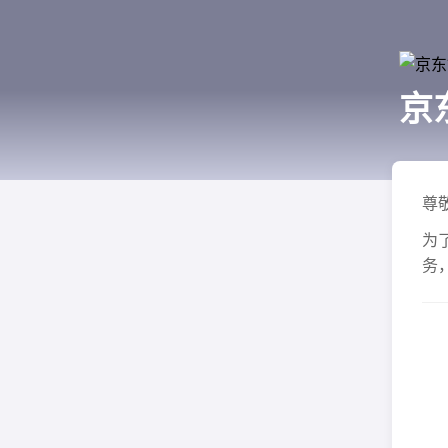
京
尊
为
务