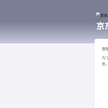
京
尊
为
务